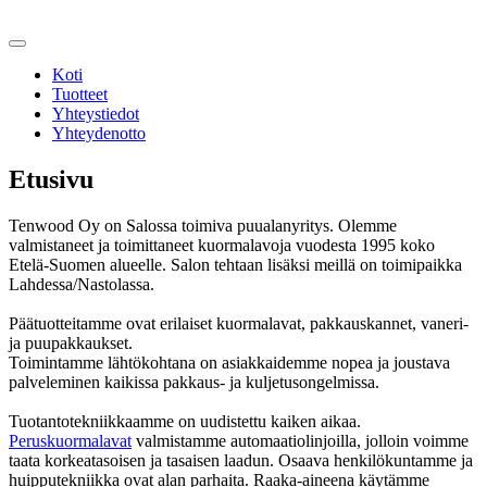
Koti
Tuotteet
Yhteystiedot
Yhteydenotto
Etusivu
Tenwood Oy on Salossa toimiva puualanyritys. Olemme
valmistaneet ja toimittaneet kuormalavoja vuodesta 1995 koko
Etelä-Suomen alueelle. Salon tehtaan lisäksi meillä on toimipaikka
Lahdessa/Nastolassa.
Päätuotteitamme ovat erilaiset kuormalavat, pakkauskannet, vaneri-
ja puupakkaukset.
Toimintamme lähtökohtana on asiakkaidemme nopea ja joustava
palveleminen kaikissa pakkaus- ja kuljetusongelmissa.
Tuotantotekniikkaamme on uudistettu kaiken aikaa.
Peruskuormalavat
valmistamme automaatiolinjoilla, jolloin voimme
taata korkeatasoisen ja tasaisen laadun. Osaava henkilökuntamme ja
huipputekniikka ovat alan parhaita. Raaka-aineena käytämme